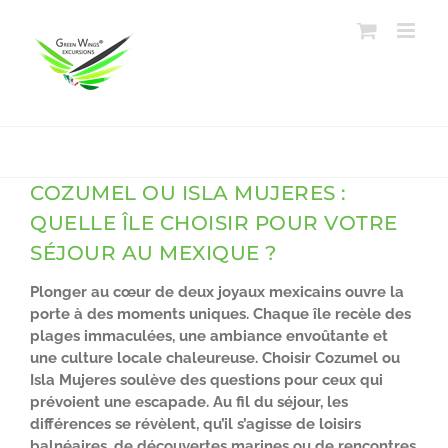
Passer
au
contenu
COZUMEL OU ISLA MUJERES :
QUELLE ÎLE CHOISIR POUR VOTRE
SÉJOUR AU MEXIQUE ?
Plonger au cœur de deux joyaux mexicains ouvre la
porte à des moments uniques. Chaque île recèle des
plages immaculées, une ambiance envoûtante et
une culture locale chaleureuse. Choisir Cozumel ou
Isla Mujeres soulève des questions pour ceux qui
prévoient une escapade. Au fil du séjour, les
différences se révèlent, qu’il s’agisse de loisirs
balnéaires, de découvertes marines ou de rencontres