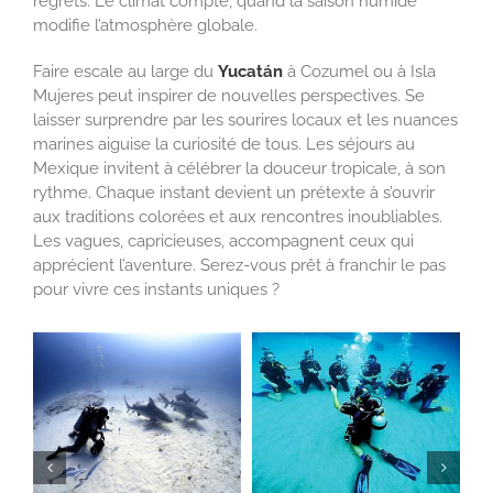
regrets. Le climat compte, quand la saison humide
modifie l’atmosphère globale.
Faire escale au large du
Yucatán
à Cozumel ou à Isla
Mujeres peut inspirer de nouvelles perspectives. Se
laisser surprendre par les sourires locaux et les nuances
marines aiguise la curiosité de tous. Les
séjours au
Mexique
invitent à célébrer la douceur tropicale, à son
rythme. Chaque instant devient un prétexte à s’ouvrir
aux traditions colorées et aux rencontres inoubliables.
Les vagues, capricieuses, accompagnent ceux qui
apprécient l’aventure. Serez-vous prêt à franchir le pas
pour vivre ces instants uniques ?
SELECT OPTIONS
SELECT OPTIONS
/
/
DÉTAILS
DÉTAILS