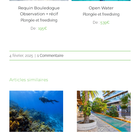
Requin Bouledogue
Open Water
Q
Observation + récif
Plongée et freediving
Plongée et freediving
De :
539
€
De :
195
€
4 février, 2025
|
1 Commentaire
Articles similaires
Cénotes ouvert ou
10 jours au Yucatán :
rivière souterraine :
l’itinéraire idéal
quelle excursion
pour un voyage
el
choisir à Playa del
dépaysant !
Carmen ?