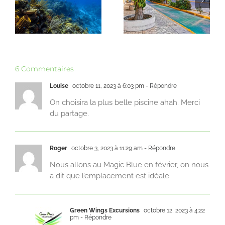
rivière souterraine :
l’itinéraire idéal
quelle excursion
pour un voyage
el
choisir à Playa del
dépaysant !
Carmen ?
6 Commentaires
Louise
octobre 11, 2023 à 6:03 pm
- Répondre
On choisira la plus belle piscine ahah. Merci
du partage.
Roger
octobre 3, 2023 à 11:29 am
- Répondre
Nous allons au Magic Blue en février, on nous
a dit que l’emplacement est idéale.
Green Wings Excursions
octobre 12, 2023 à 4:22
pm
- Répondre