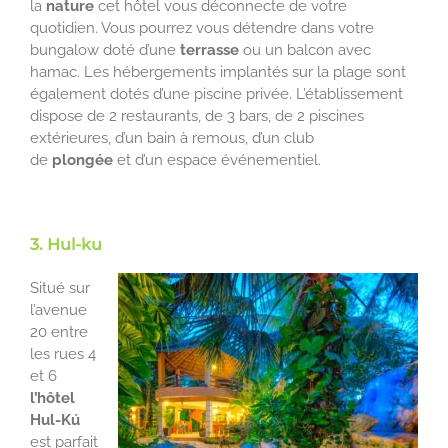
la
nature
cet hôtel vous déconnecte de votre
quotidien. Vous pourrez vous détendre dans votre
bungalow doté d’une
terrasse
ou un balcon avec
hamac. Les hébergements implantés sur la plage sont
également dotés d’une piscine privée. L’établissement
dispose de 2 restaurants, de 3 bars, de 2 piscines
extérieures, d’un bain à remous, d’un club
de
plongée
et d’un espace événementiel.
3. Hul-ku
Situé sur
l’avenue
20 entre
les rues 4
et 6
l’hôtel
Hul-Kú
est parfait