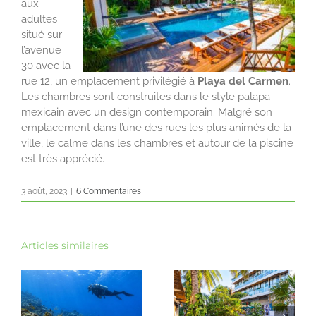
aux
adultes
situé sur
l’avenue
30 avec la
rue 12, un emplacement privilégié à
Playa del Carmen
.
Les chambres sont construites dans le style palapa
mexicain avec un design contemporain. Malgré son
emplacement dans l’une des rues les plus animés de la
ville, le calme dans les chambres et autour de la piscine
est très apprécié.
3 août, 2023
|
6 Commentaires
Articles similaires
Cénotes ouvert ou
10 jours au Yucatán :