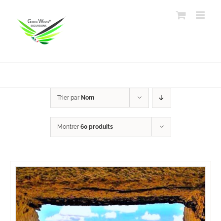
Passer
au
contenu
Trier par
Nom
Montrer
60 produits