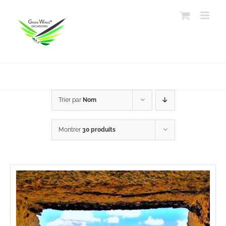
Passer
au
contenu
Trier par
Nom
Montrer
30 produits