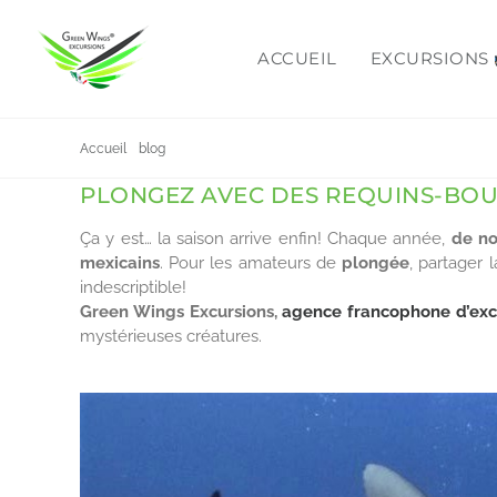
Passer
au
ACCUEIL
EXCURSIONS
contenu
Accueil
blog
Plongez avec des requins-bouledogues à Playa De
PLONGEZ AVEC DES REQUINS-BO
Ça y est… la saison arrive enfin! Chaque année,
de no
mexicains
. Pour les amateurs de
plongée
, partager 
indescriptible!
Green Wings Excursions,
agence francophone d’exc
mystérieuses créatures.