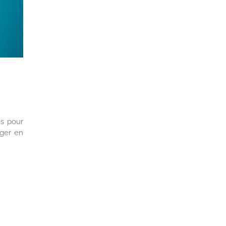
es pour
nger en