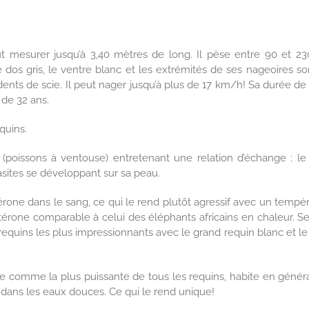
 mesurer jusqu’à 3,40 mètres de long. Il pèse entre 90 et 230
 dos gris, le ventre blanc et les extrémités de ses nageoires so
dents de scie. Il peut nager jusqu’à plus de 17 km/h! Sa durée de 
 de 32 ans.
quins.
oissons à ventouse) entretenant une relation d’échange : le
asites se développant sur sa peau.
érone dans le sang, ce qui le rend plutôt agressif avec un temp
érone comparable à celui des éléphants africains en chaleur. S
equins les plus impressionnants avec le grand requin blanc et le
e comme la plus puissante de tous les requins, habite en génér
r dans les eaux douces. Ce qui le rend unique!