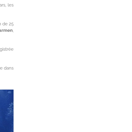
rs, les
n de 25
Carmen
,
gistrée
se dans