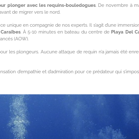
pour plonger avec les requins-bouledogues
. De novembre à ma
avant de migrer vers le nord.
ce unique en compagnie de nos experts. Il s’agit d’une immersio
 Caraïbes
. À 5-10 minutes en bateau du centre de
Playa Del 
avancés (AOW).
r les plongeurs. Aucune attaque de requin n’a jamais été enre
nsation d’empathie et d’admiration pour ce prédateur qui s’impo
LES 10 CHOSES À SAVOIR ABSOLUMENT AVANT DE PARTIR AU
MEXIQUE
Demandez et recevez votre PDF
gratuitement