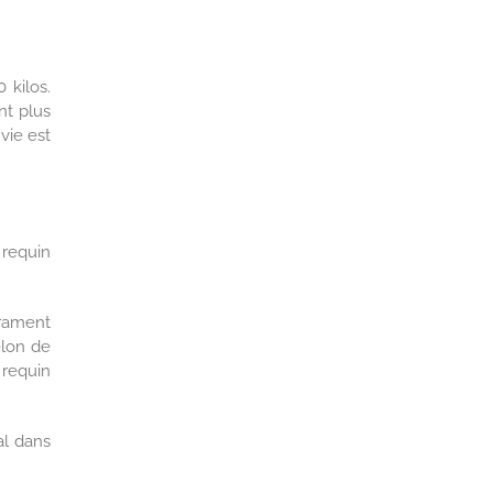
 kilos.
nt plus
vie est
 requin
érament
elon de
 requin
al dans