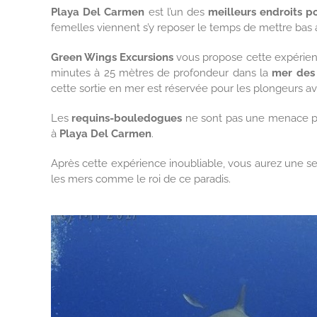
Playa Del Carmen
est l’un des
meilleurs endroits 
femelles viennent s’y reposer le temps de mettre bas 
Green Wings Excursions
vous propose cette expérien
minutes à 25 mètres de profondeur dans la
mer des
cette sortie en mer est réservée pour les plongeurs 
Les
requins-bouledogues
ne sont pas une menace pou
à
Playa Del Carmen
.
Après cette expérience inoubliable, vous aurez une se
les mers comme le roi de ce paradis.