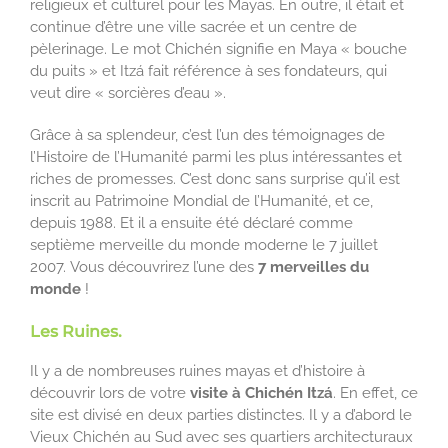
religieux et culturel pour les Mayas. En outre, il était et
continue d’être une ville sacrée et un centre de
pèlerinage. Le mot Chichén signifie en Maya « bouche
du puits » et Itzá fait référence à ses fondateurs, qui
veut dire « sorcières d’eau ».
Grâce à sa splendeur, c’est l’un des témoignages de
l’Histoire de l’Humanité parmi les plus intéressantes et
riches de promesses. C’est donc sans surprise qu’il est
inscrit au Patrimoine Mondial de l’Humanité, et ce,
depuis 1988. Et il a ensuite été déclaré comme
septième merveille du monde moderne le 7 juillet
2007. Vous découvrirez l’une des
7 merveilles du
monde
!
Les Ruines.
Il y a de nombreuses ruines mayas et d’histoire à
découvrir lors de votre
visite à Chichén Itzá
. En effet, ce
site est divisé en deux parties distinctes. Il y a d’abord le
Vieux Chichén au Sud avec ses quartiers architecturaux