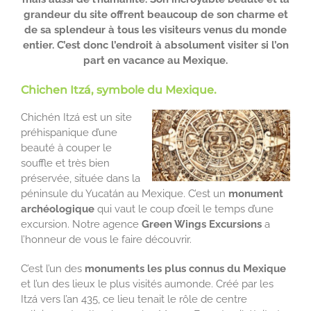
grandeur du site offrent beaucoup de son charme et
de sa splendeur à tous les visiteurs venus du monde
entier. C’est donc l’endroit à absolument visiter si l’on
part en vacance au Mexique.
Chichen Itzá, symbole du Mexique.
Chichén Itzá est un site
préhispanique d’une
beauté à couper le
souffle et très bien
préservée, située dans la
péninsule du Yucatán au Mexique. C’est un
monument
archéologique
qui vaut le coup d’œil le temps d’une
excursion. Notre agence
Green Wings Excursions
a
l’honneur de vous le faire découvrir.
C’est l’un des
monuments les plus connus du Mexique
et l’un des lieux le plus visités aumonde. Créé par les
Itzá vers l’an 435, ce lieu tenait le rôle de centre