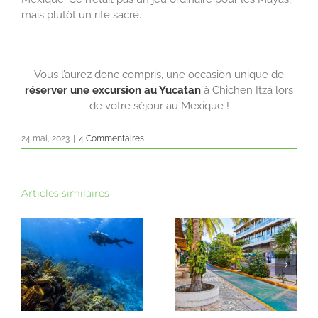
mais plutôt un rite sacré.
Vous l’aurez donc compris, une occasion unique de
réserver une excursion au Yucatan
à Chichen Itzá lors
de votre séjour au Mexique !
24 mai, 2023
|
4 Commentaires
Articles similaires
Cénotes ouvert ou
10 jours au Yucatán :
rivière souterraine :
l’itinéraire idéal
quelle excursion
pour un voyage
el
choisir à Playa del
dépaysant !
Carmen ?