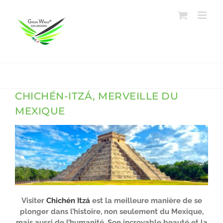
Passer
au
contenu
CHICHÉN-ITZÁ, MERVEILLE DU
MEXIQUE
Visiter
Chichén Itzá
est la meilleure manière de se
plonger dans l’histoire, non seulement du Mexique,
mais aussi de l’humanité. Son incroyable beauté et la