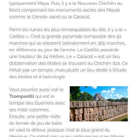
typiquement Maya. Puis, il y a le Nouveau Chichén au
Nord comprenant les monuments sacrés des Mayas
comme le Cénote sacré ou le Caracol.
Parmi les ruines les plus remarquables du site, il y a le «
Castillo ». C’est la grande pyramide composée des 91
marches qui se séparent latéralement en 365 marches,
en référence au jour de l’année. Le Castillo possède
une hauteur de 24 mètres. Le « Caracol » est un lieu
d’observation des étoiles se trouvant au Chichén Itzá. Ce
n’était pas un temple, mais plutôt un lieu dédié à l’étude
des étoiles et à l’astrologie.
Vous pourriez aussi voir le
Tzompantli
qui est le
temple des Guerriers avec
ses mille colonnes.
Ensuite, une petite visite
du terrain de jeu de balle
en vaut le détour, puisque c’est le plus grand du
Mexique. Ce n’était pas un jeu ordinaire pour les Mayas,