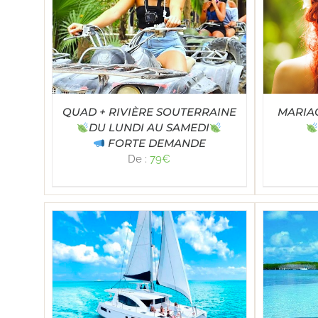
SELECT OPTIONS
/
DÉTAILS
TAILS
SE
QUAD + RIVIÈRE SOUTERRAINE
MARIA
DU LUNDI AU SAMEDI
FORTE DEMANDE
De :
79
€
Note
4.83
TAILS
SELECT OPTIONS
/
DÉTAILS
SE
sur 5