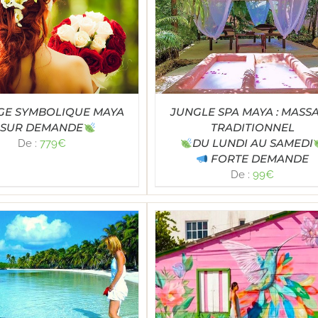
Note
4.82
LECT OPTIONS
/
DÉTAILS
sur 5
GE SYMBOLIQUE MAYA
JUNGLE SPA MAYA : MASS
SUR DEMANDE
TRADITIONNEL
DU LUNDI AU SAMEDI
De :
779
€
FORTE DEMANDE
De :
99
€
Note
5.00
LECT OPTIONS
/
DÉTAILS
sur 5