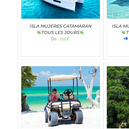
ISLA MUJERES CATAMARAN
ISLA M
TOUS LES JOURS
T
De :
105
€
Note
5.00
TAILS
SELECT OPTIONS
/
DÉTAILS
SE
sur 5