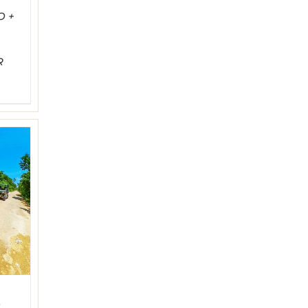
O +
R