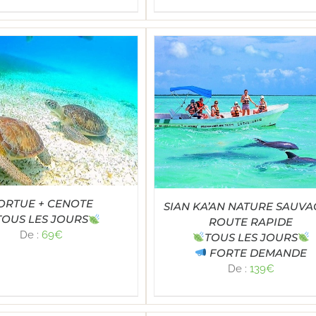
Note
4.95
LECT OPTIONS
/
DÉTAILS
sur 5
ORTUE + CENOTE
SIAN KA’AN NATURE SAUVA
TOUS LES JOURS
ROUTE RAPIDE
De :
69
€
TOUS LES JOURS
FORTE DEMANDE
De :
139
€