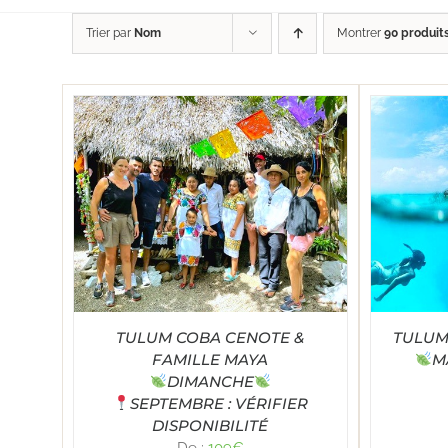
Trier par
Nom
Montrer
90 produit
Note
5.00
TAILS
SELECT OPTIONS
/
DÉTAILS
SE
sur 5
TULUM COBA CENOTE &
TULUM
FAMILLE MAYA
M
DIMANCHE
SEPTEMBRE : VÉRIFIER
DISPONIBILITÉ
De :
109
€