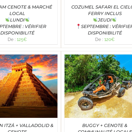
AM CENOTE & MARCHÉ
COZUMEL SAFARI EL CIEL
LOCAL
FERRY INCLUS
LUNDI
JEUDI
PTEMBRE : VÉRIFIER
SEPTEMBRE : VÉRIFIE
DISPONIBILITÉ
DISPONIBILITÉ
De :
125
€
De :
120
€
Note
5.00
LECT OPTIONS
/
DÉTAILS
sur 5
N ITZÁ + VALLADOLID &
BUGGY + CENOTE &
CENOTE
COMMUNAUTÉ LOCALE