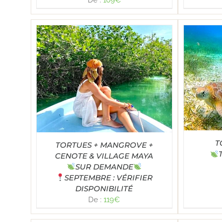
Note
4.96
SELECT OPTIONS
/
DÉTAILS
TAILS
SE
sur 5
T
TORTUES + MANGROVE +
CENOTE & VILLAGE MAYA
SUR DEMANDE
SEPTEMBRE : VÉRIFIER
DISPONIBILITÉ
De :
119
€