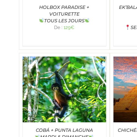
HOLBOX PARADISE +
EK’BAL
VOITURETTE
TOUS LES JOURS
SE
De :
129
€
Note
4.93
TAILS
SELECT OPTIONS
/
DÉTAILS
SE
sur 5
COBÁ + PUNTA LAGUNA
CHICHÉ
MARDI & DIMANCHE