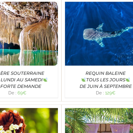
Note
5.00
LECT OPTIONS
/
DÉTAILS
sur 5
IÈRE SOUTERRAINE
REQUIN BALEINE
 LUNDI AU SAMEDI
TOUS LES JOURS
FORTE DEMANDE
DE JUIN À SEPTEMBRE
De :
69
€
De :
129
€