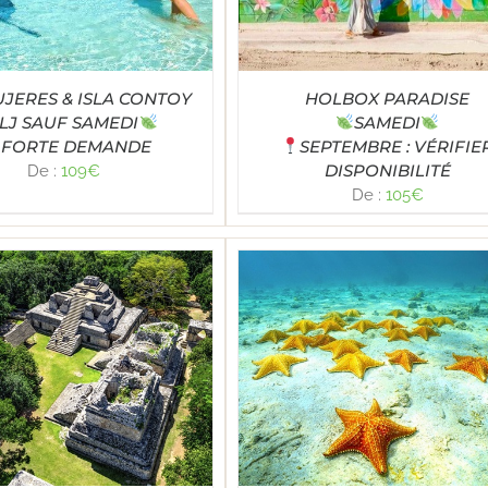
UJERES & ISLA CONTOY
HOLBOX PARADISE
LJ SAUF SAMEDI
SAMEDI
FORTE DEMANDE
SEPTEMBRE : VÉRIFIE
DISPONIBILITÉ
De :
109
€
De :
105
€
Note
5.00
LECT OPTIONS
/
DÉTAILS
sur 5