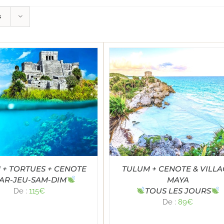
s
Note
4.91
LECT OPTIONS
/
DÉTAILS
sur 5
 + TORTUES + CENOTE
TULUM + CENOTE & VILL
AR-JEU-SAM-DIM
MAYA
TOUS LES JOURS
De :
115
€
De :
89
€