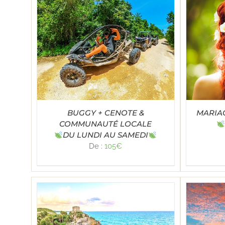
SELECT OPTIONS
/
DÉTAILS
TAILS
SE
BUGGY + CENOTE &
MARIA
COMMUNAUTÉ LOCALE
DU LUNDI AU SAMEDI
De :
105
€