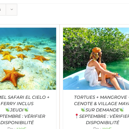
s
Note
5.00
LECT OPTIONS
/
DÉTAILS
sur 5
L SAFARI EL CIELO +
TORTUES + MANGROVE 
FERRY INCLUS
CENOTE & VILLAGE MAY
JEUDI
SUR DEMANDE
PTEMBRE : VÉRIFIER
SEPTEMBRE : VÉRIFIE
DISPONIBILITÉ
DISPONIBILITÉ
De :
120
€
De :
119
€