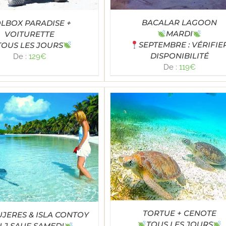
BACALAR LAGOON
LBOX PARADISE +
MARDI
VOITURETTE
SEPTEMBRE : VÉRIFIE
TOUS LES JOURS
DISPONIBILITÉ
De :
129
€
De :
119
€
Note
4.96
LECT OPTIONS
/
DÉTAILS
sur 5
TORTUE + CENOTE
UJERES & ISLA CONTOY
TOUS LES JOURS
LJ SAUF SAMEDI