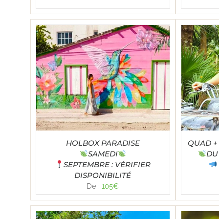
Note
5.00
TAILS
SELECT OPTIONS
/
DÉTAILS
SE
sur 5
HOLBOX PARADISE
QUAD +
SAMEDI
DU
SEPTEMBRE : VÉRIFIER
DISPONIBILITÉ
De :
105
€