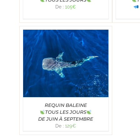
De :
105
€
TAILS
REQUIN BALEINE
TOUS LES JOURS
DE JUIN À SEPTEMBRE
De :
129
€