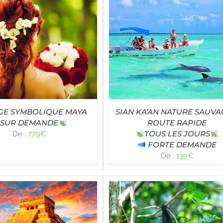
Note
4.95
LECT OPTIONS
/
DÉTAILS
sur 5
GE SYMBOLIQUE MAYA
SIAN KA’AN NATURE SAUVA
SUR DEMANDE
ROUTE RAPIDE
TOUS LES JOURS
De :
779
€
FORTE DEMANDE
De :
139
€