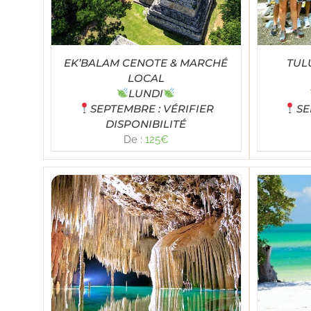
EK’BALAM CENOTE & MARCHÉ
TUL
LOCAL
LUNDI
SEPTEMBRE : VÉRIFIER
SE
DISPONIBILITÉ
De :
125
€
Note
5.00
SE
TAILS
SELECT OPTIONS
/
DÉTAILS
sur 5