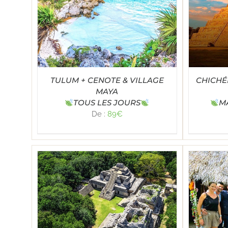
Note
4.93
TAILS
SELECT OPTIONS
/
DÉTAILS
SE
sur 5
TULUM + CENOTE & VILLAGE
CHICHÉ
MAYA
TOUS LES JOURS
M
De :
89
€
Note
5.00
TAILS
SELECT OPTIONS
/
DÉTAILS
SE
sur 5