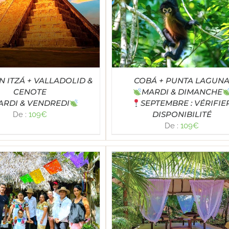
Note
5.00
LECT OPTIONS
/
DÉTAILS
sur 5
N ITZÁ + VALLADOLID &
COBÁ + PUNTA LAGUN
CENOTE
MARDI & DIMANCHE
ARDI & VENDREDI
SEPTEMBRE : VÉRIFIE
DISPONIBILITÉ
De :
109
€
De :
109
€
Note
4.82
LECT OPTIONS
/
DÉTAILS
sur 5