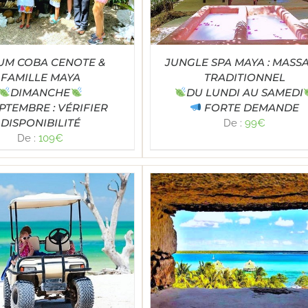
UM COBA CENOTE &
JUNGLE SPA MAYA : MASS
FAMILLE MAYA
TRADITIONNEL
DIMANCHE
DU LUNDI AU SAMEDI
PTEMBRE : VÉRIFIER
FORTE DEMANDE
DISPONIBILITÉ
De :
99
€
De :
109
€
Note
5.00
LECT OPTIONS
/
DÉTAILS
sur 5