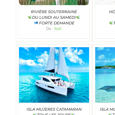
RIVIÈRE SOUTERRAINE
HO
DU LUNDI AU SAMEDI
FORTE DEMANDE
De :
69
€
Note
4.83
SE
TAILS
SELECT OPTIONS
/
DÉTAILS
sur 5
ISLA MUJERES CATAMARAN
ISLA M
TOUS LES JOURS
T