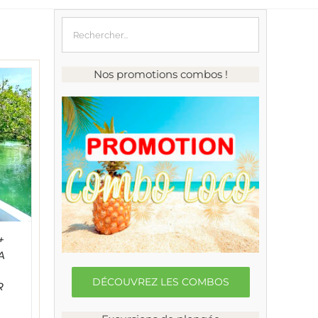
Nos promotions combos !
+
A
DÉCOUVREZ LES COMBOS
R