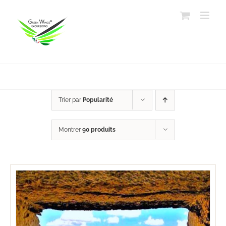
Passer
au
contenu
Trier par
Popularité
Montrer
90 produits