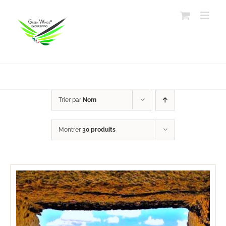
Passer
au
contenu
Trier par
Nom
Montrer
30 produits